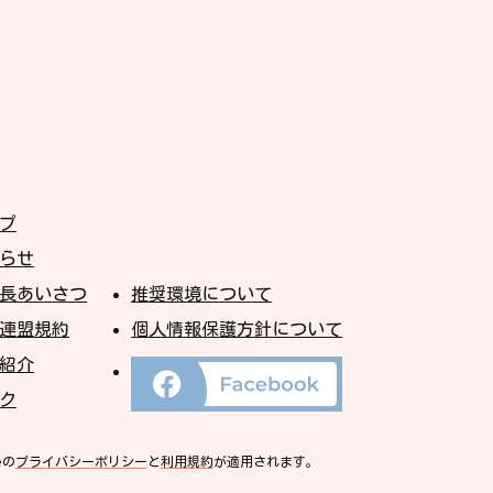
プ
らせ
長あいさつ
推奨環境について
連盟規約
個人情報保護方針について
紹介
徳
ク
島
県
医
eの
プライバシーポリシー
と
利用規約
が適用されます。
師