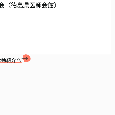
員会（徳島県医師会館）
活動紹介へ