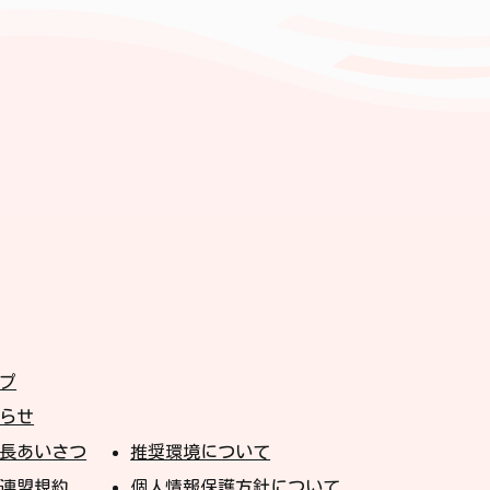
プ
らせ
長あいさつ
推奨環境について
連盟規約
個人情報保護方針について